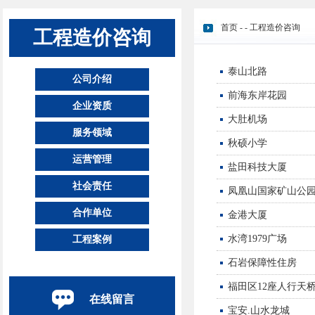
首页
-
-
工程造价咨询
工程造价咨询
泰山北路
公司介绍
前海东岸花园
企业资质
大肚机场
服务领域
秋硕小学
运营管理
盐田科技大厦
社会责任
凤凰山国家矿山公
合作单位
金港大厦
水湾1979广场
工程案例
石岩保障性住房
福田区12座人行天
在线留言
宝安.山水龙城